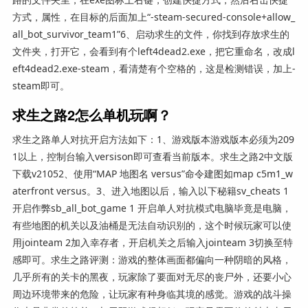
方式，属性，在目标的后面加上“-steam-secured-console+allow_
all_bot_survivor_team1”6、启动求生的文件，你找到存放求生的
文件夹，打开它，会看到有个left4dead2.exe，把它重命名，改成l
eft4dead2.exe-steam，看清楚有个空格的，这是检测错误，加上-
steam即可。
求生之路2怎么单机玩啊？
求生之路单人对抗开启方法如下：1、游戏版本游戏版本必须为209
1以上，控制台输入versison即可查看当前版本。求生之路2中文版
下载v21052、使用“MAP 地图名 versus”命令建图如map c5m1_w
aterfront versus。3、进入地图以后，输入以下秘籍sv_cheats 1
开启作弊sb_all_bot_game 1 开启单人对抗模式电脑毕竟是电脑，
有些地图的机关以及油桶是无法自动识别的，这个时候玩家可以使
用jointeam 2加入幸存者，开启机关之后输入jointeam 3切换至特
感即可。求生之路评测：游戏的整体画面都偏向一种阴暗的风格，
几乎所有的关卡的黑夜，玩家除了要面对无尽的丧尸外，还要小心
周边环境带来的危险，让玩家有种身临其境的感觉。游戏的战斗操