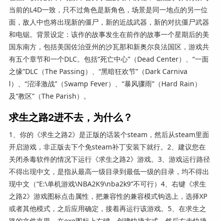
当前的L4D一致，只不过角色是新角色，场景是同一地点的另一位
面，敌人中也将出现新的僵尸，新的近战武器，新的对抗僵尸武器
和电锯。背景设定：该作的故事发生在前作的故事一个星期后的美
国东南方，包括美国佐治亚州的沙瓦那和新奥尔良法国区，游戏共
有五个章节和一个DLC。包括“死亡中心”（Dead Center）、“一面
之缘”DLC（The Passing）、“黑暗狂欢节”（Dark Carniva
l）、“沼泽激战”（Swamp Fever）、“暴风骤雨”（Hard Rain）
及“教区”（The Parish）。
求生之路2进不去，为什么？
1、你的《求生之路2》是正版的话装个steam，然后从steam里面
开启游戏，非正版去下个免steam补丁安装下就行。2、建议您在
关闭杀毒软件的情况下运行《求生之路2》游戏。3、游戏运行路径
不得出现中文，是指从最高一级目录到最低一级的目录，均不得出
现中文（“E:\单机游戏\NBA2K9\nba2k9”不可行）4、右键《求生
之路2》游戏图标点击属性，把兼容性的兼容模式钩选上，选择XP
或者其他模式，之后应用确定，接着再运行该游戏。5、在求生之
路的文件夹里，在exe图标上右键，创建快捷方式，然后右击快捷