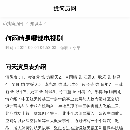
知识库
找简历网
何雨晴是哪部电视剧
时间：2024-09-04 06:53:08
编辑：小早
问天演员表介绍
演员表：1、凌潇肃 饰 方啸天2、何雨晴 饰 江遥3、耿乐 饰 林泽
4、吴健 饰 方撼天5、李光复 饰 李地丰6、侯长荣 饰 顾年7、王建
新 饰 耿军8、史可 饰 钟旭9、徐百慧 饰 林青10、彭博 饰 顾南剧
情介绍：中国航天跨越三十多年的事业发展与人物命运相互交织，
通过写实与艺术的有机融合，生动呈现了中国神舟载人飞船上天、
北斗成功上轨、嫦娥四号登月、北斗全球组网覆盖、建设中国航天
空间站以及深空探测等重大航天事件。通过谱写一个个深沉、激
昂、感人肺腑的航天故事，激励奋进在建设航天强国和世界科技强