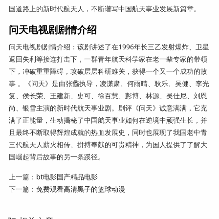
国道路上的新时代航天人，不断谱写中国航天事业发展新篇章。
问天电视剧剧情介绍
问天电视剧剧情介绍：该剧讲述了在1996年长三乙发射爆炸、卫星
返回失利等接连打击下，一群青年航天科学家在老一辈专家的带领
下，冲破重重障碍，攻破层层科研难关，获得一个又一个成功的故
事 。《问天》是由张蠡执导，凌潇肃、何雨晴、耿乐、吴健、李光
复、侯长荣、王建新、史可、徐百慧、彭博、林源、吴佳尼、刘恩
尚、银雪主演的新时代航天事业剧。剧评《问天》诚意满满，它充
满了正能量，生动揭秘了中国航天事业如何在逆境中顽强生长，并
且最终不断取得辉煌成就的热血发展史，同时也展现了我国老中青
三代航天人薪火相传、拼搏奉献的可贵精神，为国人提供了了解大
国崛起背后故事的另一条蹊径。
上一篇：
bt电影国产精品电影
下一篇：
免费观看高清黑子的篮球动漫