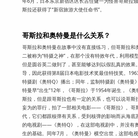
年6月，日本东京新宿区区长吉住健一为怪兽哥斯拉颁
斯拉还获得了“新宿旅游大使任命书”。
哥斯拉和奥特曼是什么关系？
哥斯拉和奥特曼在故事中没有直接练习，但哥斯拉和
二被称为“特摄之神”，在那个没有特效年代，利用模
但是圆谷英二做到了，甚至能够达到以假乱真的效果。
导，因此获得第8届日本电影技术奖最佳特技奖。196
特摄剧《奥特Q》播出；同年，监制特摄剧《奥特曼
特曼早“出生”12年，《哥斯拉》于1954年诞生，《
斯拉，但是跟哥斯拉也有一定的关系，也可以说哥斯拉
妄为的罪行，拍了一部相关电影——《哥斯拉》。哥
代，它们都跟核弹有关系，受到核弹的影响而从海底苏
的电视剧——《奥特Q》，在这部电视剧中，并没有
生的基础。同年7月，《奥特曼》横空出世，这部电