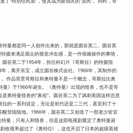
发了“特别住民票”，使其成为新宿区的“居民”。同时，哥
奥特曼都是同一人创作出来的，那就是圆谷英二。圆谷英
型特摄来满足观众的视觉冲击感，是一件很难操作的事情，
圆谷英二于1954年，担任科幻片《哥斯拉》的特摄指
3年，离开东宝，成立圆谷株式会社。1966年，其制作的
》。作品背景哥斯拉和奥特曼不是一个概念，哥斯拉比奥
奥特曼》于1966年诞生。《奥特曼》出现的怪兽，也不是哥
是奥特曼怪兽的“鼻祖”。圆谷英二为了讽刺美国这样恣意
斯拉的一系列设定，无论是初代还是二三代，甚至到了十
醒登陆陆地。1966年，圆谷英二又创造了一部老少皆宜
奥特曼，只有人和怪兽，但是这部电视剧奠定了奥特曼诞
视剧收视率超过了《奥特Q》，这也开启了日本的超级英雄