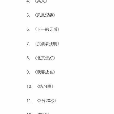
4、《高兴》
5、《凤凰涅磐》
6、《下一站天后》
7、《挑战者姚明》
8、《北京您好》
9、《我要成名》
10、《练习曲》
11、《2分20秒》